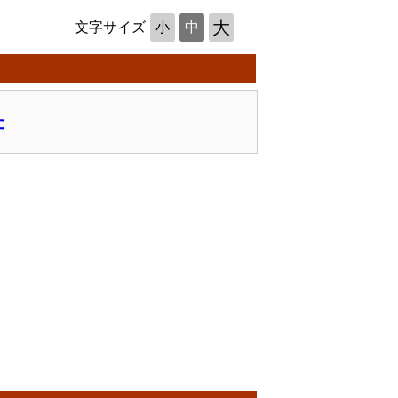
大
文字サイズ
小
中
た