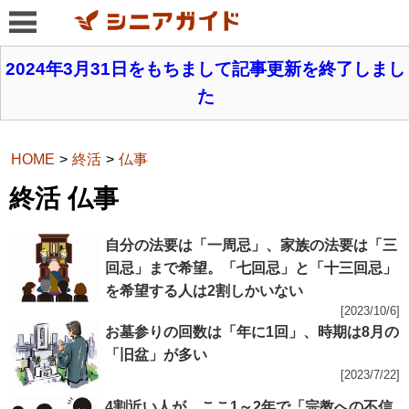
2024年3月31日をもちまして記事更新を終了しまし
た
HOME
終活
仏事
終活 仏事
自分の法要は「一周忌」、家族の法要は「三
回忌」まで希望。「七回忌」と「十三回忌」
を希望する人は2割しかいない
[2023/10/6]
お墓参りの回数は「年に1回」、時期は8月の
「旧盆」が多い
[2023/7/22]
4割近い人が、ここ1～2年で「宗教への不信