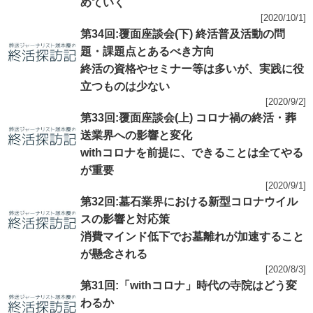
めていく
[2020/10/1]
第34回:覆面座談会(下) 終活普及活動の問
題・課題点とあるべき方向
終活の資格やセミナー等は多いが、実践に役
立つものは少ない
[2020/9/2]
第33回:覆面座談会(上) コロナ禍の終活・葬
送業界への影響と変化
withコロナを前提に、できることは全てやる
が重要
[2020/9/1]
第32回:墓石業界における新型コロナウイル
スの影響と対応策
消費マインド低下でお墓離れが加速すること
が懸念される
[2020/8/3]
第31回:「withコロナ」時代の寺院はどう変
わるか