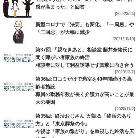
感が高まった」と回答
[2023/3/24]
新型コロナで「法要」も変化。「一周忌」や
「三回忌」が大幅に減少
[2021/10/10]
第37回:「親なきあと」相談室 藤井奈緒氏に
聞く障がい者家族の終活
相談者に対して利益誘導せず真摯に向き合う
[2020/12/1]
第36回:口コミだけで満室を40年間続ける高
齢者施設
職員の勤務年数が長く介護力が高いことが最
大の要因
[2020/11/2]
第35回:“終活おじさん"が語る「終活のあり
方」と「東京葬祭の今」
今後は「家族の繋がり」を重視した終活を広