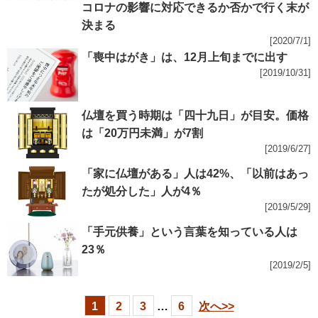
コロナの影響に対応できるか否かで行く末が
決まる
[2020/7/1]
「喪中はがき」は、12月上旬までに出す
[2019/10/31]
仏壇を買う時期は「四十九日」が目安。価格
は「20万円未満」が7割
[2019/6/27]
「家に仏壇がある」人は42%、「以前はあっ
たが処分した」人が4％
[2019/5/29]
「手元供養」という言葉を知っている人は
23％
[2019/2/5]
1
2
3
…
6
次へ>>