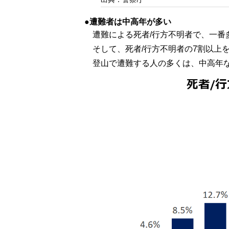
遭難者は中高年が多い
遭難による死者/行方不明者で、一番
そして、死者/行方不明者の7割以上
登山で遭難する人の多くは、中高年