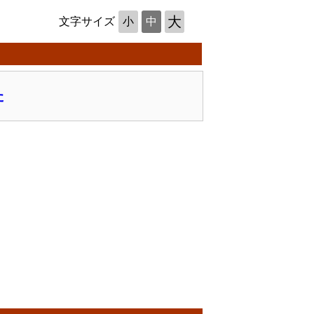
大
文字サイズ
小
中
た