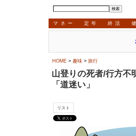
マネー
定年
終活
HOME
趣味
旅行
山登りの死者/行方不
「道迷い」
リスト