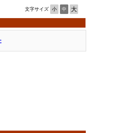
大
文字サイズ
小
中
た