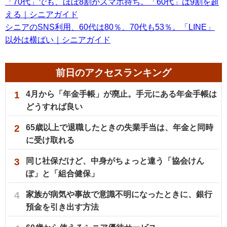
「70代」でも、ほぼ8割がスマホ持ち。「60代」は9割を超
える｜シニアガイド
シニアのSNS利用、60代は80％、70代も53％。「LINE」
以外は横ばい｜シニアガイド
前日のアクセスランキング
1
4月から「年金手帳」が廃止。手元にある年金手帳は
どうすれば良い
2
65歳以上で退職したときの失業手当は、年金と同時
に受け取れる
3
同じ社保だけど、中身がちょっと違う「協会けん
ぽ」と「組合健保」
4
家族が病気や事故で意識不明になったときに、銀行
預金を引き出す方法