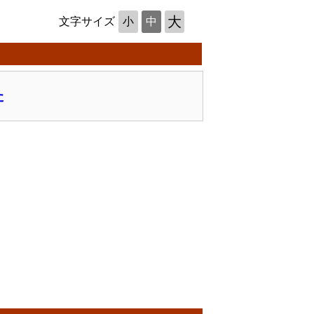
大
文字サイズ
小
中
た