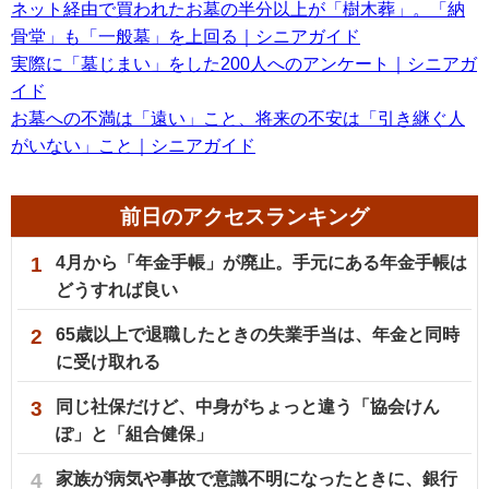
ネット経由で買われたお墓の半分以上が「樹木葬」。「納
骨堂」も「一般墓」を上回る｜シニアガイド
実際に「墓じまい」をした200人へのアンケート｜シニアガ
イド
お墓への不満は「遠い」こと、将来の不安は「引き継ぐ人
がいない」こと｜シニアガイド
前日のアクセスランキング
1
4月から「年金手帳」が廃止。手元にある年金手帳は
どうすれば良い
2
65歳以上で退職したときの失業手当は、年金と同時
に受け取れる
3
同じ社保だけど、中身がちょっと違う「協会けん
ぽ」と「組合健保」
4
家族が病気や事故で意識不明になったときに、銀行