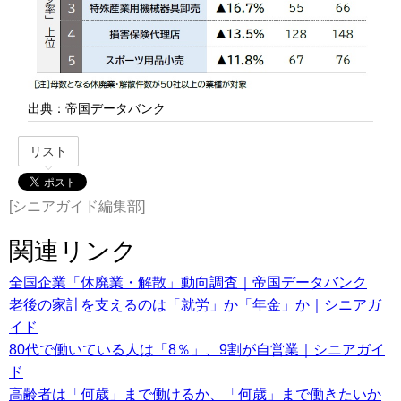
出典：帝国データバンク
リスト
[シニアガイド編集部]
関連リンク
全国企業「休廃業・解散」動向調査｜帝国データバンク
老後の家計を支えるのは「就労」か「年金」か｜シニアガ
イド
80代で働いている人は「8％」、9割が自営業｜シニアガイ
ド
高齢者は「何歳」まで働けるか、「何歳」まで働きたいか