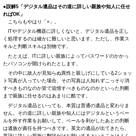
誤解5「デジタル遺品はその道に詳しい親族や知人に任せ
ればOK」
こちらもやはり「×」。
ITやデジタル機器に詳しくないと、デジタル遺品を正し
く処理するのは確かに難しいと思います。ただし、作業ス
キルと判断スキルは別物です。
たとえば、ITに詳しい親族によってパスワードのかかっ
たパソコンが開けられたとします。
その中に故人が見知らぬ異性と親しげにしている2ショッ
ト写真が入っていた場合、その写真は人知れずこっそり消
すべきものなのか皆で追憶すべきものなのかといった判断
まで親族に任せるのはあまりに酷です。
デジタル遺品といっても、本質は普通の遺品と変わりま
せん。その道に詳しい親族や知人にはデジタルというベー
ルを外す作業をお願いして、ベールを剥がしたあとの判断
は遺族が責任を持つべきです。英文の遺品が出てきたら、
英語に詳しい親族に翻訳だけお願いするということはよく