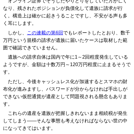
オンライン証券でそうしたやりとりをしていた方が亡く
なり、残されたポジションが負債化して遺族に請求が行
く。構造上は確かに起きうることですし、不安がる声も多
く耳にします。
しかし、
この連載の第6回
でもレポートしたとおり、数千
万円という規模の請求が遺族に届いたケースは取材した範
囲で確認できていません。
遺族への請求自体は国内で年に1～2回程度発生している
ようですが、金額は十数万円～120万円程度に止まるそうで
す。
ただし、今後キャッシュレス化が加速するとスマホの財
布化が進みますし、パスワードが分からなければ手出しが
できない仮想通貨が遺産として問題視される懸念もありま
す。
これらの遺産を遺族が把握しきれないまま相続税が発生
してしまう――そんな事態も考えなければならない世の中
になってきてはいます。