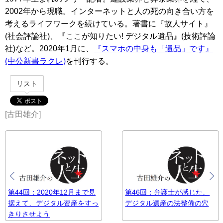
2002年から現職。インターネットと人の死の向き合い方を
考えるライフワークを続けている。著書に『故人サイト』
(社会評論社)、『ここが知りたい! デジタル遺品』(技術評論
社)など。2020年1月に、
『スマホの中身も「遺品」です』
(中公新書ラクレ)
を刊行する。
リスト
[古田雄介]
第44回：2020年12月まで見
第46回：弁護士が感じた、
据えて、デジタル資産をすっ
デジタル遺産の法整備の穴
きりさせよう