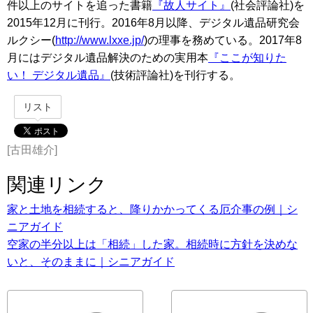
件以上のサイトを追った書籍
『故人サイト』
(社会評論社)を
2015年12月に刊行。2016年8月以降、デジタル遺品研究会
ルクシー(
http://www.lxxe.jp/
)の理事を務めている。2017年8
月にはデジタル遺品解決のための実用本
『ここが知りた
い！ デジタル遺品』
(技術評論社)を刊行する。
リスト
[古田雄介]
関連リンク
家と土地を相続すると、降りかかってくる厄介事の例｜シ
ニアガイド
空家の半分以上は「相続」した家。相続時に方針を決めな
いと、そのままに｜シニアガイド