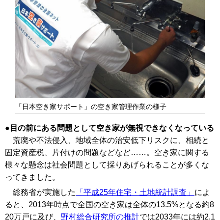
「日本空き家サポート」の空き家管理作業の様子
目の前にある問題として空き家が無視できなくなっている
荒廃や不法侵入、地域全体の治安低下リスクに、相続と
固定資産税、片付けの問題などなど……。空き家に関する
様々な懸念は社会問題として採りあげられることが多くな
ってきました。
総務省が実施した
「平成25年住宅・土地統計調査」
によ
ると、2013年時点で全国の空き家は全体の13.5%となる約8
20万戸に及び、
野村総合研究所の推計
では2033年には約2,1