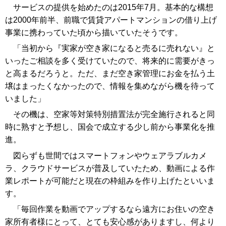
サービスの提供を始めたのは2015年7月。基本的な構想
は2000年前半、前職で賃貸アパートマンションの借り上げ
事業に携わっていた頃から描いていたそうです。
「当初から『実家が空き家になると売るに売れない』と
いったご相談を多く受けていたので、将来的に需要がきっ
と高まるだろうと。ただ、まだ空き家管理にお金を払う土
壌はまったくなかったので、情報を集めながら機を待って
いました」
その機は、空家等対策特別措置法が完全施行されると同
時に熟すと予想し、国会で成立する少し前から事業化を推
進。
図らずも世間ではスマートフォンやウェアラブルカメ
ラ、クラウドサービスが普及していたため、動画による作
業レポートが可能だと現在の枠組みを作り上げたといいま
す。
「毎回作業を動画でアップするなら遠方にお住いの空き
家所有者様にとって、とても安心感がありますし、何より