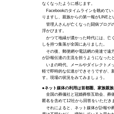
なくなったように感じます。
Facebookのタイムラインを眺め
りますし、親族からの第一報がLINE
管理人さんが亡くなった闘病ブログ
浮かびます。
かつて地縁が濃かった時代には、亡
しを持つ集落が全国にありました。
その後、郵便網や電話網の発達で遠
が訃報伝達の主流を担うようになった
いまの時代、メールやダイレクトメッ
軽で即時的な伝達ができそうですが、
す。現場の状況をみてみましょう。
ネット媒体の利用は首都圏、家族親族
全国の葬儀社と冠婚葬祭互助会、葬儀
匿名を含めて12社から回答をいただき
それによると、ネット媒体が訃報や