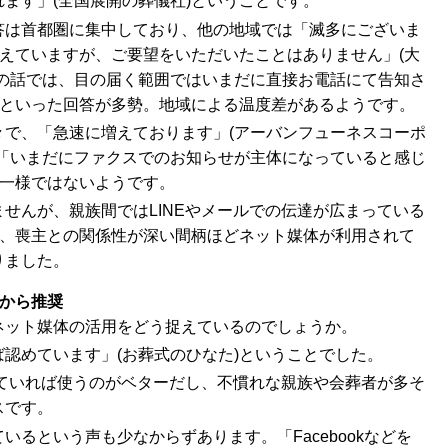
ます」(全国展開の葬儀社)ということです。
答は首都圏に集中しており、他の地域では「滅多にございま
整えていますが、ご要望をいただいたことはありません」(大
社の話では、目の届く範囲ではいまだに直接お電話にて告知さ
)といった回答が多勢。地域による温度差があるようです。
々で、「急速に増えております」(アーバンフューネスコーポ
、「いまだにファクスでのお知らせが主体になっていると感じ
、一様ではないようです。
せんが、親族間ではLINEやメールでの伝達が広まっている
と、喪主との関係性が深い間柄ほどネット媒体が利用されて
りました。
から推奨
ネット媒体の活用をどう捉えているのでしょうか。
認めています」(お葬式のひなた)ということでした。
っていれば使うのがベターだし、不慣れな親族や会葬者が多そ
スです。
るという声も少なからずあります。「Facebookなどを