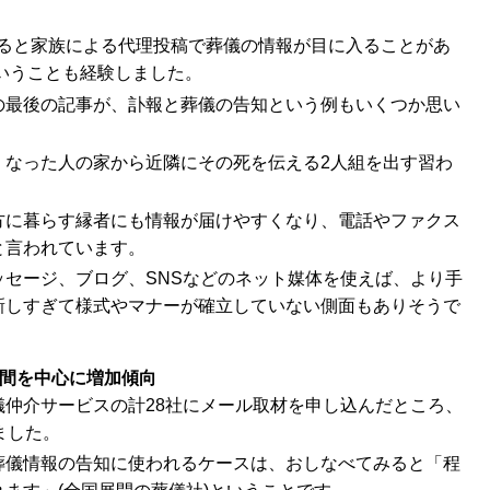
ていると家族による代理投稿で葬儀の情報が目に入ることがあ
ということも経験しました。
の最後の記事が、訃報と葬儀の告知という例もいくつか思い
くなった人の家から近隣にその死を伝える2人組を出す習わ
方に暮らす縁者にも情報が届けやすくなり、電話やファクス
と言われています。
セージ、ブログ、SNSなどのネット媒体を使えば、より手
新しすぎて様式やマナーが確立していない側面もありそうで
間を中心に増加傾向
仲介サービスの計28社にメール取材を申し込んだところ、
ました。
葬儀情報の告知に使われるケースは、おしなべてみると「程