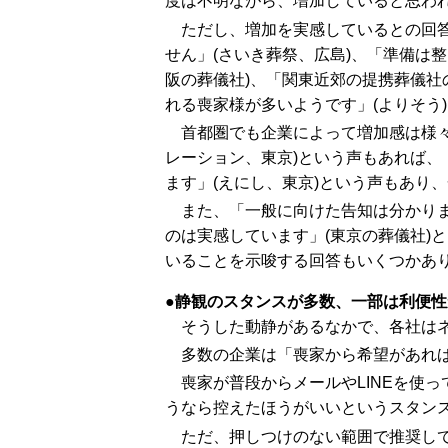
度は不明ながら、増加していると思われ
ただし、増加を実感しているとの回
せん」(さいき葬祭、広島)、「準備は
阪の葬儀社)、「関東近郊の提携葬儀
れる喪家様が多いようです」(よりそう
首都圏でも企業によって増加感は様
レーション、東京)という声もあれば
ます」(えにし、東京)という声もあり
また、「一般に向けた告知は分かりま
のは実感しています」(東京の葬儀社)
いることを示唆する回答もいくつかあ
静観のスタンスが多数、一部は利便性
そうした動静があるなかで、各社は
多数の企業は「喪家から希望があれば
喪家が普段からメールやLINEを使
うなら控えたほうがいいというスタン
ただ、押しつけのない範囲で推奨してい