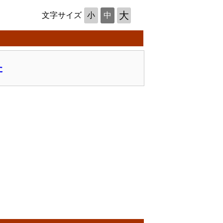
大
文字サイズ
小
中
た