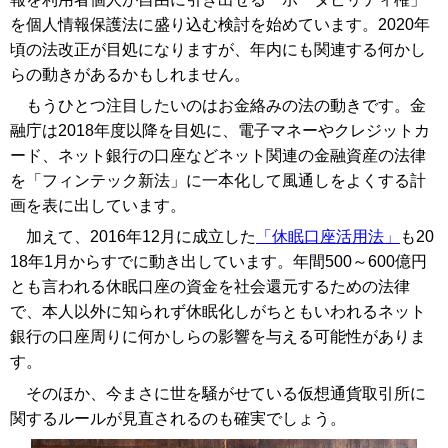
を個人情報保護法に盛り込む検討を始めています。2020年
頃の法改正が目処になりますが、年内にも関連する何かし
らの動きがあるかもしれません。
もうひとつ注目したいのはお金絡みの法の動きです。金
融庁は2018年度以降を目処に、電子マネーやクレジットカ
ード、ネット銀行の口座などネット関連の金融資産の法律
を「フィンテック新法」に一本化して風通しをよくする計
画を表に出しています。
加えて、2016年12月に成立した
「休眠口座活用法」
も20
18年1月からすでに動き出しています。年間500～600億円
とも言われる休眠口座の資金を社会還元するための法律
で、本人以外に知られず休眠化しがちともいわれるネット
銀行の口座周りに何かしらの影響を与える可能性がありま
す。
そのほか、今まさに世を騒がせている仮想通貨取引所に
関するルールが見直されるのも確実でしょう。