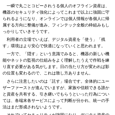
一瞬で丸ごとコピーされうる個人のオフライン資産は、
機器のセキュリティ強化によってこれまで以上に強固に守
られるようになり、オンラインでは個人情報が各個人に帰
属する方向に整備が進み、フィンテック全般の枠組みもし
っかりしていきそうです。
利用者の立場でいえば、デジタル資産を「使う」「残
す」環境はより安心で快適になっていくと思われます。
一方で、「隠す」という意識でみると、機器の新しい機
能やネットの監視の仕組みをよく理解したうえで作戦を練
り直す必要がある気がします。日の当たり方が変われば影
の位置も変わるので、これは致し方ありません。
さらに注意したいのは「託す」場合です。全体的にユー
ザーファーストが進んでいますが、家族や信頼できる誰か
と資産を共有する、引き継いでもらうといった行為につい
ては、各端末各サービスによって判断が分かれ、統一の手
法はまだ形成されないようです。
それでいてセキュリティが強固になり、デジタル資産の