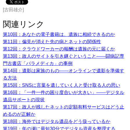
[古田雄介]
関連リンク
第10回：あなたの電子書籍は、遺族に相続できるのか
第11回：偏見が消えた先の病とネットの関係性
第12回：クラウドワーカーの報酬は遺族の元に届くか
第13回：故人のサイトを引き継ぐということ――闘病記専
門古書店「パラメディカ」の事例
第14回：遺影は家族のもの――オンラインで遺影を準備す
る方法
第15回：SNSに言葉を遺していく人と受け取る人の思い
第16回：「一件一件の困り度合いが大きい」――デジタル
遺品サポートの現状
第17回：故人が残したネットの定額有料サービスはどう止
めるのが正解か
第18回：海外ではデジタル遺品をどう扱っているか
第19回：年の瀬に最短30分でデジタル資産を整理する