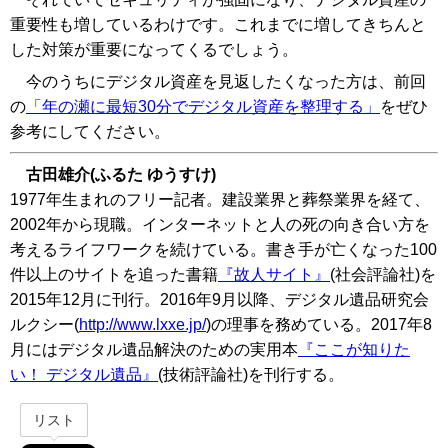
重要性も増しているわけです。これまでに増してきちんと
した対策が重要になってくるでしょう。
今のうちにデジタル資産を見返したくなった方は、前回
の
「年の瀬に最短30分でデジタル資産を整理する」
をぜひ
参考にしてください。
古田雄介(ふるた ゆうすけ)
1977年生まれのフリー記者。建設業界と葬祭業界を経て、
2002年から現職。インターネットと人の死の向き合い方を
考えるライフワークを続けている。書き手が亡くなった100
件以上のサイトを追った書籍
『故人サイト』
(社会評論社)を
2015年12月に刊行。2016年9月以降、デジタル遺品研究会
ルクシー(
http://www.lxxe.jp/
)の理事を務めている。2017年8
月にはデジタル遺品解決のための実用本
『ここが知りた
い！ デジタル遺品』
(技術評論社)を刊行する。
リスト