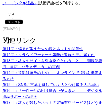
い！ デジタル遺品』
(技術評論社)を刊行する。
リスト
[古田雄介]
関連リンク
第11回：偏見が消えた先の病とネットの関係性
第12回：クラウドワーカーの報酬は遺族の元に届くか
第13回：故人のサイトを引き継ぐということ――闘病記専
門古書店「パラメディカ」の事例
第14回：遺影は家族のもの――オンラインで遺影を準備す
る方法
第15回：SNSに言葉を遺していく人と受け取る人の思い
第16回：「一件一件の困り度合いが大きい」――デジタル
遺品サポートの現状
第17回：故人が残したネットの定額有料サービスはどう止