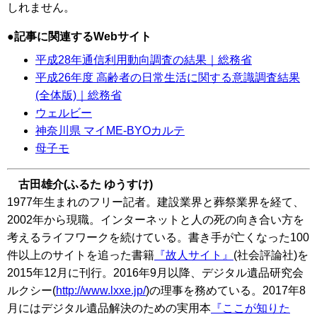
しれません。
記事に関連するWebサイト
平成28年通信利用動向調査の結果｜総務省
平成26年度 高齢者の日常生活に関する意識調査結果
(全体版)｜総務省
ウェルビー
神奈川県 マイME-BYOカルテ
母子モ
古田雄介(ふるた ゆうすけ)
1977年生まれのフリー記者。建設業界と葬祭業界を経て、
2002年から現職。インターネットと人の死の向き合い方を
考えるライフワークを続けている。書き手が亡くなった100
件以上のサイトを追った書籍
『故人サイト』
(社会評論社)を
2015年12月に刊行。2016年9月以降、デジタル遺品研究会
ルクシー(
http://www.lxxe.jp/
)の理事を務めている。2017年8
月にはデジタル遺品解決のための実用本
『ここが知りた