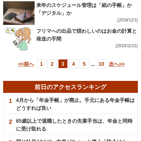
来年のスケジュール管理は「紙の手帳」か
「デジタル」か
[2019/12/1]
フリマへの出品で煩わしいのはお金の計算と
発送の手間
[2019/11/21]
<<前へ
1
2
3
4
5
…
10
次へ>>
前日のアクセスランキング
1
4月から「年金手帳」が廃止。手元にある年金手帳は
どうすれば良い
2
65歳以上で退職したときの失業手当は、年金と同時
に受け取れる